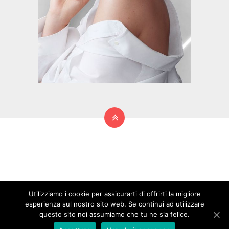
Utilizziamo i cookie per assicurarti di offrirti la migliore
esperienza sul nostro sito web. Se continui ad utilizzare
questo sito noi assumiamo che tu ne sia felice.
2026 © copyright
bellezabelleza.com