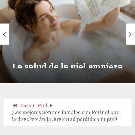
La salud de la piel empieza
con una simple elección:
descubre las sales de baño del
mar Muerto de Nanoil
Casa
Piel
¡Los mejores Sérums faciales con Retinol que
le devolverán la Juventud perdida a tu piel!